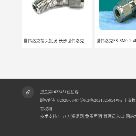
世伟洛克接头批发 长沙世伟洛克接头 耐高温高压
您是第
1622451
位访客
版权所有 ©2026-08-07
沪ICP备2021025054号-2
上海牧
有权利.
技术支持：
八方资源网
免责声明
管理员入口
网站
世伟洛克针阀