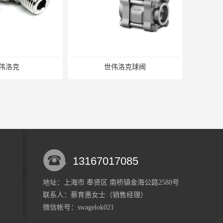
伟洛克
世伟洛克球阀
13167017085
地址：上海市 奉贤区 南桥镇金海公路2588号
联系人：蔡育惠
女士
（销售经理）
世伟洛克接头分销商 莱芜世伟洛克接头 上海总经销
美国进口世伟洛克 昌吉世伟洛克接头 华东经销
微信帐号：swagelok021