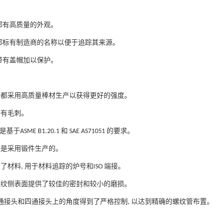
都有高质量的外观。
都标有制造商的名称以便于追踪其来源。
带有盖帽加以保护。
头都采用高质量棒材生产以获得更好的强度。
没有毛刺。
于
是基
ASME B1.20.1
和
SAE AS71051
的要求。
头是采用锻件生产的。
明了材料
,
用于材料追踪的炉号和
ISO
端接。
螺纹侧表面提供了较佳的密封和较小的磨损。
通接头和四通接头上的角度得到了严格控制
,
以达到精确的螺纹管布置。