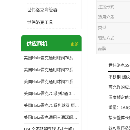
连接形式
世伟洛克弯管器
适用介质
世伟洛克工具
类型
驱动方式
供应商机
更多
品牌
美国Hoke霍克通用球阀70系列球阀 部分库存 原厂拿货
世伟洛克SS
美国Hoke霍克通用球阀72系列棒料球阀 部分库存 原厂拿货
不锈钢 螺纹管
美国Hoke霍克通用球阀71系列球阀 部分库存 原厂拿货
可允许的应力值
美国Hoke霍克7G系列2通 3通球阀 部分库存 原厂拿货
温度额定值：
美国Hoke霍克7C系列球阀 原厂拿货 部分库存
重量：
19.6
美国Hoke霍克通用三通球阀71和76系列球阀 部分库存 原厂拿货
接头整体长
我司世伟洛
DSC全不锈钢浮球式排气阀11AV系列