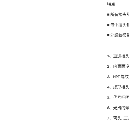
特点
■
所有接头
■
每个接头
■
外螺纹都
1、
直通接
2、
内表面
3、
NPT
螺纹
4、
成形接
5、
代号标
6、
光滑的
7、
弯头
,
三