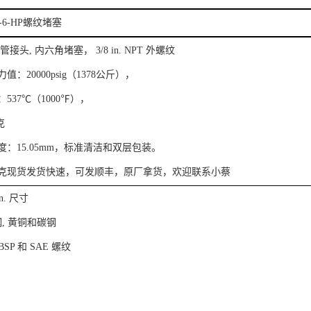
-6-HP螺纹堵塞
接头, 内六角堵塞， 3/8 in. NPT 外螺纹
：20000psig（1378公斤），
537℃（1000℉），
克
度：
15.05mm，
标准清洁和双层包装。
克现货发货快速，可发顺丰，
原厂拿货
，欢迎联系小蔡
in. 尺寸
锈钢, 黄铜和碳钢
O/BSP 和 SAE 螺纹