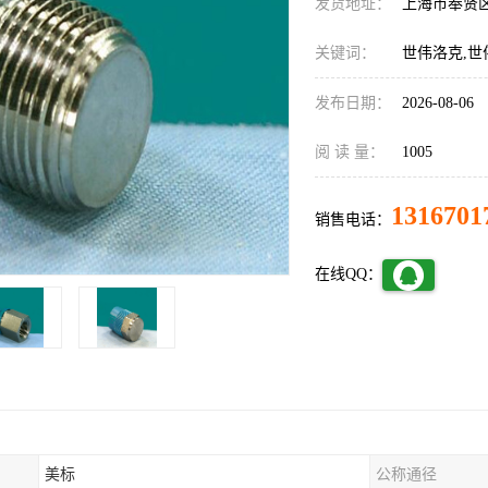
发货地址：
上海市奉贤
关键词：
世伟洛克,世
发布日期：
2026-08-06
阅 读 量：
1005
1316701
销售电话：
在线QQ：
美标
公称通径