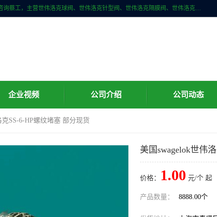
上海牧冶阀门有限公司是国内专业的世伟洛克（Swagelok）直接供应商咨询蔡工，主营世伟洛克球阀、世伟洛克针型阀、世伟洛克隔膜阀、世伟洛克旋塞阀、世伟洛克单向阀、世伟洛克接头、世伟洛克快速接头、世伟洛克卡套管、世伟洛克弯管器、世伟洛克工具等。
企业视频
公司介绍
公司动态
伟洛克SS-6-HP螺纹堵塞 部分现货
美国swagelok世伟
1.00
价格：
元/个 起
产品数量：
8888.00个