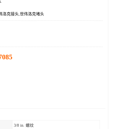
区
伟洛克接头,世伟洛克堵头
7085
3/8 in. 螺纹