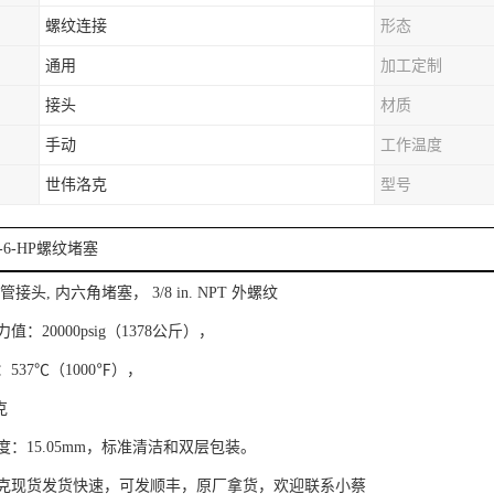
螺纹连接
形态
通用
加工定制
接头
材质
手动
工作温度
世伟洛克
型号
-6-HP螺纹堵塞
接头, 内六角堵塞， 3/8 in. NPT 外螺纹
：20000psig（1378公斤），
537℃（1000℉），
克
度：
15.05mm，
标准清洁和双层包装。
克现货发货快速，可发顺丰，
原厂拿货
，欢迎联系小蔡