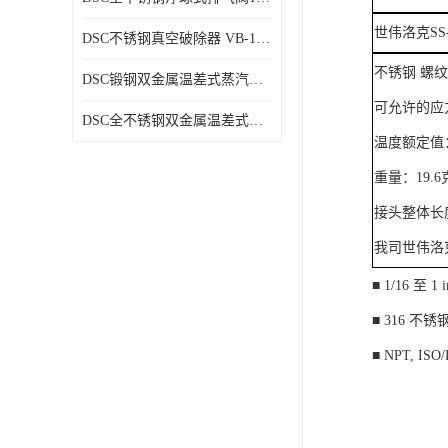
世伟洛克SS
DSC不锈钢真空破除器 VB-1系列
不锈钢 螺纹管
DSC锻钢双金属温差式蒸汽疏水阀SB81、SB81F
可允许的应力值
DSC全不锈钢双金属温差式蒸汽疏水阀SB73、SB73F
温度额定值：
重量：
19.6
接头整体长
我司世伟洛
■ 1/16 至 1 
■ 316 不
■ NPT, IS