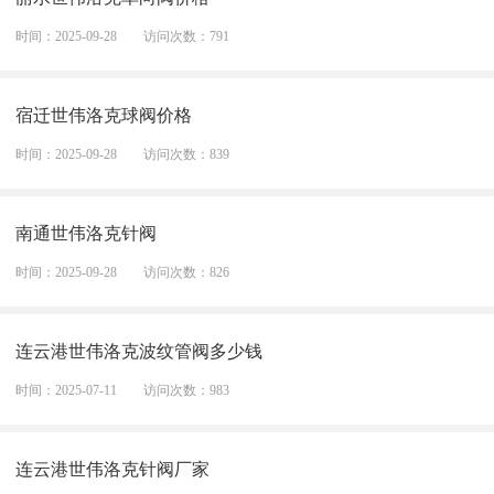
时间：2025-09-28
访问次数：791
宿迁世伟洛克球阀价格
时间：2025-09-28
访问次数：839
南通世伟洛克针阀
时间：2025-09-28
访问次数：826
连云港世伟洛克波纹管阀多少钱
时间：2025-07-11
访问次数：983
连云港世伟洛克针阀厂家