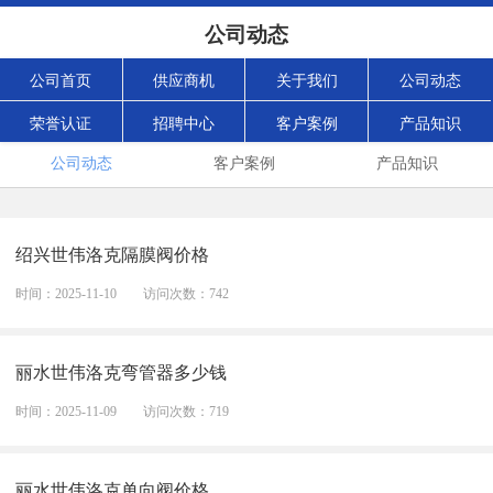
公司动态
公司首页
供应商机
关于我们
公司动态
荣誉认证
招聘中心
客户案例
产品知识
公司动态
客户案例
产品知识
绍兴世伟洛克隔膜阀价格
时间：2025-11-10
访问次数：742
丽水世伟洛克弯管器多少钱
时间：2025-11-09
访问次数：719
丽水世伟洛克单向阀价格