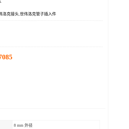
区
伟洛克接头,世伟洛克管子插入件
7085
8 mm 外径