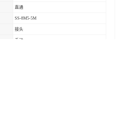
直通
SS-8M5-5M
接头
手动
世伟洛克