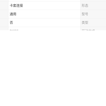
卡套连接
形态
通用
型号
否
类型
316SS
驱动方式
243
-8M5-5M管子插入件
插入件， 8 mm 外径 x5 mm 内径
克，
度：14.22mm，标准清洁和真空双层包装。
克现货发货快速，可发顺丰，原厂拿货，欢迎联系小蔡
-8M5-5M管子插入件