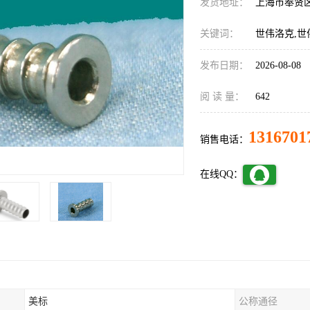
发货地址：
上海市奉贤
关键词：
世伟洛克,世
发布日期：
2026-08-08
阅 读 量：
642
1316701
销售电话：
在线QQ：
美标
公称通径