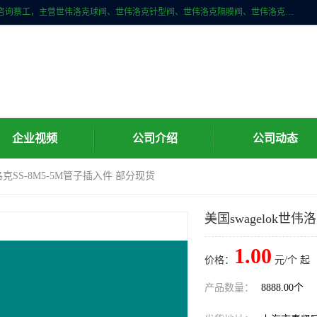
上海牧冶阀门有限公司是国内专业的世伟洛克（Swagelok）直接供应商咨询蔡工，主营世伟洛克球阀、世伟洛克针型阀、世伟洛克隔膜阀、世伟洛克旋塞阀、世伟洛克单向阀、世伟洛克接头、世伟洛克快速接头、世伟洛克卡套管、世伟洛克弯管器、世伟洛克工具等。
企业视频
公司介绍
公司动态
伟洛克SS-8M5-5M管子插入件 部分现货
美国swagelok世伟
1.00
价格：
元/个 起
产品数量：
8888.00个