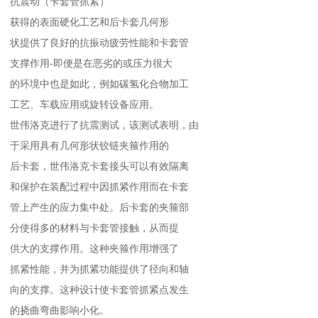
抗震动（卡套管抓紧）
获得的表面硬化工艺和后卡套几何形
状提供了良好的抗振动疲劳性能和卡套管
支撑作用-即便是在恶劣的或压力很大
的环境中也是如此，例如碳氢化合物加工
工艺、车载应用或旋转设备应用。
世伟洛克进行了抗震测试，该测试表明，由
于采用具有几何形状铰链夹箍作用的
后卡套，世伟洛克卡套接头可以有效隔离
和保护在装配过程中因抓紧作用而在卡套
管上产生的应力集中处。后卡套的夹箍部
分使得多的材料与卡套管接触，从而提
供大的支撑作用。这种夹箍作用增强了
抓紧性能，并为抓紧功能提供了径向和轴
向的支撑。这种设计使卡套管抓紧点发生
的挠曲弯曲影响小化。