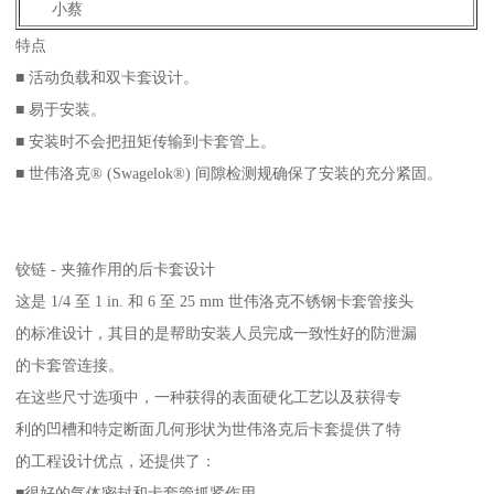
小蔡
特点
■ 活动负载和双卡套设计。
■ 易于安装。
■ 安装时不会把扭矩传输到卡套管上。
■ 世伟洛克® (Swagelok®) 间隙检测规确保了安装的充分紧固。
铰链 - 夹箍作用的后卡套设计
这是 1/4 至 1 in. 和 6 至 25 mm 世伟洛克不锈钢卡套管接头
的标准设计，其目的是帮助安装人员完成一致性好的防泄漏
的卡套管连接。
在这些尺寸选项中，一种获得的表面硬化工艺以及获得专
利的凹槽和特定断面几何形状为世伟洛克后卡套提供了特
的工程设计优点，还提供了：
■很好的气体密封和卡套管抓紧作用