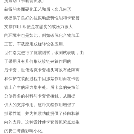
抗震动（卡套管抓紧）
获得的表面硬化工艺和后卡套几何形
状提供了良好的抗振动疲劳性能和卡套管
支撑作用-即便是在恶劣的或压力很大
的环境中也是如此，例如碳氢化合物加工
工艺、车载应用或旋转设备应用。
世伟洛克进行了抗震测试，该测试表明，由
于采用具有几何形状铰链夹箍作用的
后卡套，世伟洛克卡套接头可以有效隔离
和保护在装配过程中因抓紧作用而在卡套
管上产生的应力集中处。后卡套的夹箍部
分使得多的材料与卡套管接触，从而提
供大的支撑作用。这种夹箍作用增强了
抓紧性能，并为抓紧功能提供了径向和轴
向的支撑。这种设计使卡套管抓紧点发生
的挠曲弯曲影响小化。