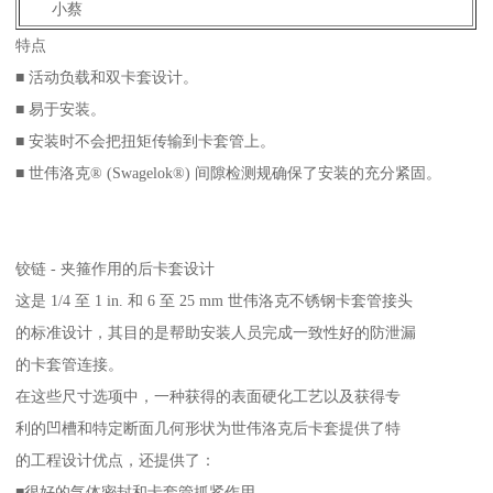
小蔡
特点
■ 活动负载和双卡套设计。
■ 易于安装。
■ 安装时不会把扭矩传输到卡套管上。
■ 世伟洛克® (Swagelok®) 间隙检测规确保了安装的充分紧固。
铰链 - 夹箍作用的后卡套设计
这是 1/4 至 1 in. 和 6 至 25 mm 世伟洛克不锈钢卡套管接头
的标准设计，其目的是帮助安装人员完成一致性好的防泄漏
的卡套管连接。
在这些尺寸选项中，一种获得的表面硬化工艺以及获得专
利的凹槽和特定断面几何形状为世伟洛克后卡套提供了特
的工程设计优点，还提供了：
■很好的气体密封和卡套管抓紧作用