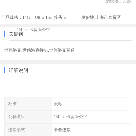
浏览次数：
661
次
产品规格：
1/4 in. Ultra-Torr 接头 x
发货地:
上海市奉贤区
1/4 in. 卡套管外径
关键词
世伟洛克,世伟洛克接头,世伟洛克直通
详细说明
标准
美标
公称通径
1/4 in. 卡套管外径
连接形式
卡套连接