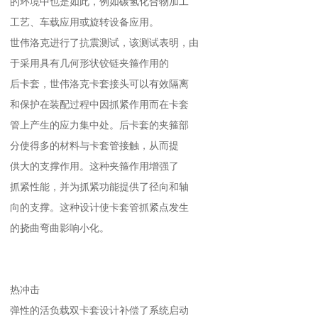
的环境中也是如此，例如碳氢化合物加工
工艺、车载应用或旋转设备应用。
世伟洛克进行了抗震测试，该测试表明，由
于采用具有几何形状铰链夹箍作用的
后卡套，世伟洛克卡套接头可以有效隔离
和保护在装配过程中因抓紧作用而在卡套
管上产生的应力集中处。后卡套的夹箍部
分使得多的材料与卡套管接触，从而提
供大的支撑作用。这种夹箍作用增强了
抓紧性能，并为抓紧功能提供了径向和轴
向的支撑。这种设计使卡套管抓紧点发生
的挠曲弯曲影响小化。
热冲击
弹性的活负载双卡套设计补偿了系统启动