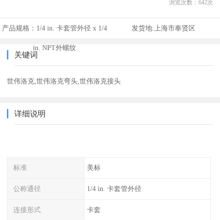
浏览次数：
642
次
产品规格：
1/4 in. 卡套管外径 x 1/4
发货地:
上海市奉贤区
in. NPT外螺纹
关键词
世伟洛克,世伟洛克弯头,世伟洛克接头
详细说明
标准
美标
公称通径
1/4 in. 卡套管外径
连接形式
卡套