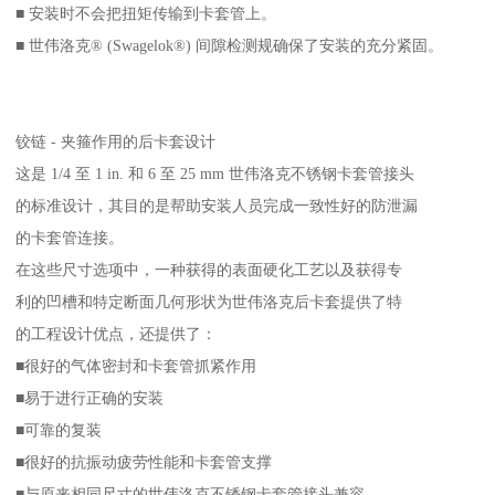
■ 安装时不会把扭矩传输到卡套管上。
■ 世伟洛克® (Swagelok®) 间隙检测规确保了安装的充分紧固。
铰链 - 夹箍作用的后卡套设计
这是 1/4 至 1 in. 和 6 至 25 mm 世伟洛克不锈钢卡套管接头
的标准设计，其目的是帮助安装人员完成一致性好的防泄漏
的卡套管连接。
在这些尺寸选项中，一种获得的表面硬化工艺以及获得专
利的凹槽和特定断面几何形状为世伟洛克后卡套提供了特
的工程设计优点，还提供了：
■很好的气体密封和卡套管抓紧作用
■易于进行正确的安装
■可靠的复装
■很好的抗振动疲劳性能和卡套管支撑
■与原来相同尺寸的世伟洛克不锈钢卡套管接头兼容。