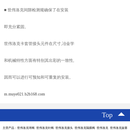
■ 世伟洛克间隙检测规确保了在安装
即充分紧固。
世伟洛克卡套管接头元件在尺寸,冶金学
和机械特性方面有特别其出彩的一致性,
因而可以进行可预知和可重复的安装。
m.muye021.b2b168.com
Top
主营产品：世伟洛克球阀 世伟洛克针阀 世伟洛克接头 世伟洛克隔膜阀 世伟洛克 世伟洛克旋塞