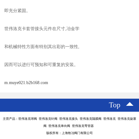
即充分紧固。
世伟洛克卡套管接头元件在尺寸,冶金学
和机械特性方面有特别其出彩的一致性,
因而可以进行可预知和可重复的安装。
m.muye021.b2b168.com
Top
主营产品：世伟洛克球阀 世伟洛克针阀 世伟洛克接头 世伟洛克隔膜阀 世伟洛克 世伟洛克旋塞
阀 世伟洛克单向阀 世伟洛克弯管器
版权所有：上海牧冶阀门有限公司