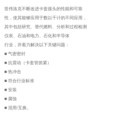
世伟洛克不断改进卡套接头的性能和可靠
性，使其能够应用于数以千计的不同应用，
其中包括研究、替代燃料、分析和过程检测
仪表、石油和电力、石化和半导体
行业，并着力解决以下关键问题：
■ 气密密封
■ 抗震动（卡套管抓紧）
■ 热冲击
■ 符合行业标准
■ 安装
■ 腐蚀
■ 混用/互换。