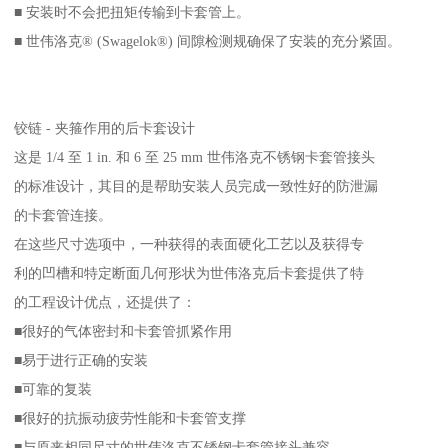
■ 安装时不会把扭矩传输到卡套管上。
■ 世伟洛克® (Swagelok®) 间隙检测规确保了安装的充分紧固。
铰链 - 夹箍作用的后卡套设计
这是 1/4 至 1 in. 和 6 至 25 mm 世伟洛克不锈钢卡套管接头
的标准设计，其目的是帮助安装人员完成一致性好的防泄漏
的卡套管连接。
在这些尺寸选项中，一种获得的表面硬化工艺以及获得专
利的凹槽和特定断面几何形状为世伟洛克后卡套提供了特
的工程设计优点，还提供了：
■很好的气体密封和卡套管抓紧作用
■易于进行正确的安装
■可靠的复装
■很好的抗振动疲劳性能和卡套管支撑
■与原来相同尺寸的世伟洛克不锈钢卡套管接头兼容。