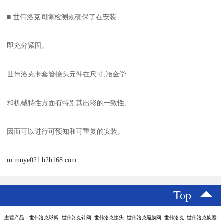
■ 世伟洛克间隙检测规确保了在安装
即充分紧固。
世伟洛克卡套管接头元件在尺寸,冶金学
和机械特性方面有特别其出彩的一致性,
因而可以进行可预知和可重复的安装。
m.muye021.b2b168.com
Top
主营产品：世伟洛克球阀 世伟洛克针阀 世伟洛克接头 世伟洛克隔膜阀 世伟洛克 世伟洛克旋塞