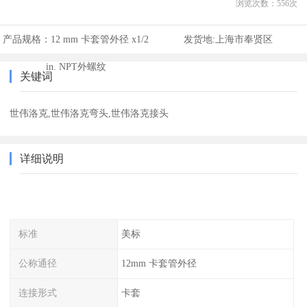
浏览次数：
556
次
产品规格：
12 mm 卡套管外径 x1/2
发货地:
上海市奉贤区
in. NPT外螺纹
关键词
世伟洛克,世伟洛克弯头,世伟洛克接头
详细说明
标准
美标
公称通径
12mm 卡套管外径
连接形式
卡套