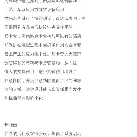
的环境中也是如此，例如碳氢化合物加工
工艺、车载应用或旋转设备应用。
世伟洛克进行了抗震测试，该测试表明，由
于采用具有几何形状铰链夹箍作用的
后卡套，世伟洛克卡套接头可以有效隔离
和保护在装配过程中因抓紧作用而在卡套
管上产生的应力集中处。后卡套的夹箍部
分使得多的材料与卡套管接触，从而提
供大的支撑作用。这种夹箍作用增强了
抓紧性能，并为抓紧功能提供了径向和轴
向的支撑。这种设计使卡套管抓紧点发生
的挠曲弯曲影响小化。
热冲击
弹性的活负载双卡套设计补偿了系统启动