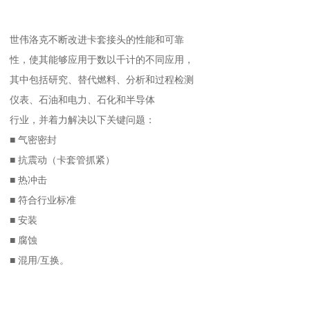
世伟洛克不断改进卡套接头的性能和可靠
性，使其能够应用于数以千计的不同应用，
其中包括研究、替代燃料、分析和过程检测
仪表、石油和电力、石化和半导体
行业，并着力解决以下关键问题：
■ 气密密封
■ 抗震动（卡套管抓紧）
■ 热冲击
■ 符合行业标准
■ 安装
■ 腐蚀
■ 混用/互换。