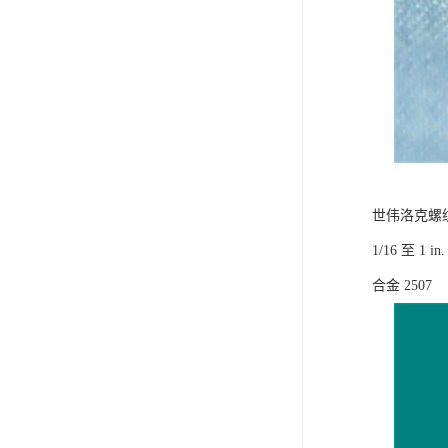
世伟洛克螺
1/16 至 
合金 2507