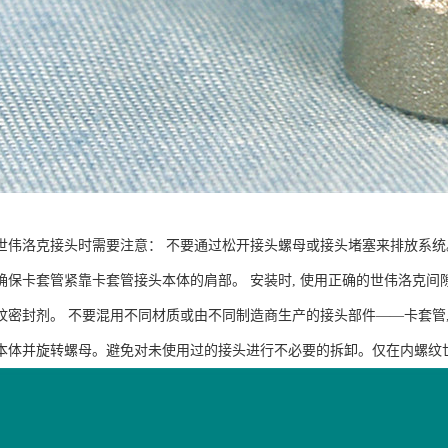
世伟洛克接头时需要注意： 不要通过松开接头螺母或接头堵塞来排放系统
确保卡套管紧靠卡套管接头本体的肩部。 安装时, 使用正确的世伟洛克
纹密封剂。 不要混用不同材质或由不同制造商生产的接头部件——卡套管,
本体并旋转螺母。避免对未使用过的接头进行不必要的拆卸。仅在内螺纹