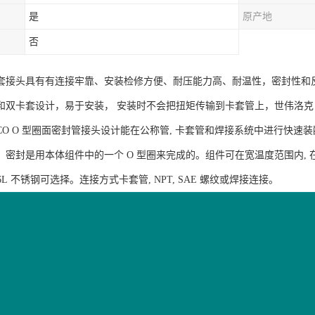
是
原产地
否
套接头具有有连接牢靠、安装检修方便、耐压能力高、耐温性，密封性和
双卡套设计，易于安装， 安装时不会把扭矩传输到卡套管上，世伟洛克 (Sw
VCO O 型圈面密封管接头设计能在公称管, 卡套管和焊接系统中进行快
密封是用本体组件中的一个 O 型圈来完成的。组件可在宽温度范围内, 在高压
316L 不锈钢可选择。连接方式卡套管, NPT, SAE 螺纹或焊接连接。