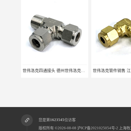
世伟洛克四通接头 德州世伟洛克接头 适用于锅炉厂
您是第
1623545
位访客
版权所有 ©2026-08-08
沪ICP备2021025054号-2
上海牧