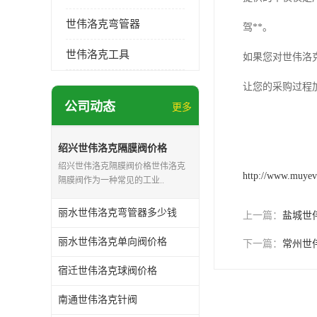
世伟洛克弯管器
驾**。
世伟洛克工具
如果您对世伟洛
让您的采购过程
公司动态
更多
绍兴世伟洛克隔膜阀价格
绍兴世伟洛克隔膜阀价格世伟洛克
http://www.muyev
隔膜阀作为一种常见的工业..
丽水世伟洛克弯管器多少钱
上一篇：
盐城世
丽水世伟洛克单向阀价格
下一篇：
常州世
宿迁世伟洛克球阀价格
南通世伟洛克针阀