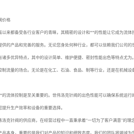
阀价格
直以来都备受各行业客户的青睐，其精密的设计和**的性能让它成为流体
提供的产品和完善的服务。无论您身处何种行业，都可以信赖我们公司的
有诸多优异特点，其中的设计简单、维护便捷、密封性能出色等特点尤为
控制流量的场合。无论是在化工、石油、食品、制等行业，还是在机械设
**的流体控制是至关重要的。世伟洛克针阀的出色性能可以确保系统运行
您提升生产效率和设备的重要选择。
伟洛克针阀的供应商，在经营过程中一直秉承着“一切为了客户满意”的理
产品本身，重要的是我们对产品的知识和细致态度。我们的团队将竭诚为