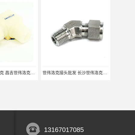
美国进口世伟洛克 昌吉世伟洛克接头 华东经销
世伟洛克接头批发 长沙世伟洛克接头 耐高温高压
13167017085