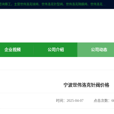
上海牧冶阀门有限公司是国内专业的世伟洛克（Swagelok）直接供应商咨询蔡工，主营世伟洛克球阀、世伟洛克针型阀、世伟洛克隔膜阀、世伟洛克旋塞阀、世伟洛克单向阀、世伟洛克接头、世伟洛克快速接头、世伟洛克卡套管、世伟洛克弯管器、世伟洛克工具等。
企业视频
公司介绍
公司动态
宁波世伟洛克针阀价格
时间：2025-04-07
点击次数：60